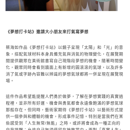
《夢想打卡站》邀請大小朋友來打氣寫夢想
蔡海如作品《夢想打卡站》以鏡子呈現「太陽」和「光」的意
象，搭配氣球材料本身具備充氣與消氣的物理變化，在展覽期
間提供觀眾在美術館書寫自己現階段夢想的機會，隨著時間變
化，觀眾同時會看到牆面上有新增的圓滾滾的氣球，以及許多
消了氣或字跡內容難以辨識的夢想氣球都將一併呈現在展覽現
場。
這件作品希望能提醒人們勇於做夢，了解在夢想實踐的真實過
程裡，並非所有好運、機會與勇氣都會永遠像飽滿的夢想氣球
那般存在。但同時，藝術家期待《夢想打卡站》以藝術形式提
供一個參與和體驗的機會，形成事件記憶。特別是當我們在某
些感受到「人生無常/無能」之時，或許將會成為一種正向的
自我提醒：允許自己無須停留在挫敗當中，面對「真實人生」