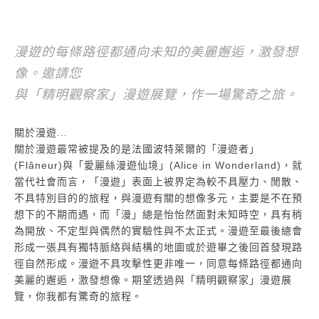
漫遊的每條路徑都通向未知的美麗邂逅，激發想
像。邀請您
與「精明觀察家」漫遊展覽，作一場驚奇之旅。
關於漫遊...
關於漫遊最常被提及的是法國波特萊爾的「漫遊者」
(Flâneur)與「愛麗絲漫遊仙境」(Alice in Wonderland)，就
當代社會而言，「漫遊」表面上被界定為較不具壓力、閒散、
不具特別目的的旅程，與漫遊有關的想像多元，主要是不在預
想下的不期而遇，而「漫」總是怡怡然面對未知時空，具有稍
為開放、不定型與偶然的實驗性與不太正式。漫遊至最後總會
形成一張具有獨特脈絡與結構的地圖或於遊畢之後回首發現路
徑自然形成。漫遊不具攻擊性更非唯一，同意每條路徑都通向
美麗的邂逅，激發想像。期望透過與「精明觀察家」漫遊展
覽，你我都有驚奇的旅程。