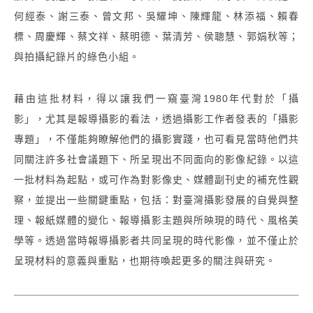
何經泰、謝三泰、曾文邦、吳耀坤、陳輝龍、林添福、賴春
標、周慶輝、蔡文祥、蔡明德、葉清芳、侯聰慧、郭娟秋等；
與拍攝紀錄片的綠色小組。
藉由這批材料，得以讓我們一窺臺灣1980年代對於「攝
影」，尤其是報導攝影的看法，透過攝影工作者發表的「攝影
專題」，不僅能夠瞭解他們的攝影實踐，也可看見當時他們共
同關注許多社會議題下、所呈現出不同面向的影像紀錄。
以這
一批材料為起點，或可作為對影像史、媒體副刊史的補充性觀
察，並提出一些關鍵重點，包括：對臺灣攝影發展的自覺與整
理、報紙媒體的變化、報導攝影主題與所映現的時代、風格美
學等。透過當時報導攝影者共同呈現的時代影像，並不僅止於
呈現材料的意義與重點，也期待喚起更多的關注與研究。