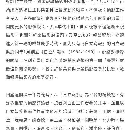
與創作主體性。隨著報導攝影的逐漸紮根，到了八○年代，街
頭成為追求民主化與各種社會運動的戰場，不僅吸引攝影工作
者投入，許多關懷社會與黨外運動的媒體也善用影像的力量，
開闢更多的影像版面。八○年代中期，自立晚報不僅逐漸重視
攝影，也關注新聞攝影的議題，及至1988年報禁解除，媒體
進入新一輪的群雄競爭時代，原先只有《自立晚報》的自立報
系於同年1月創立《自立早報》（1988-1999）。延續對攝影
的關懷，在創立當日宣布舉辦報禁開放後的第一個「臺灣年度
最佳新聞攝影奬」，吸引許多業餘與專業攝影者參加比賽，激
勵報導攝影者的水準提昇。
回望這個以十年為範疇、以「自立報系」為平台的場域裡，有
許多重要的攝影評論者、記者與自由工作者參與其中
，並且以
自立報系版面作為首次發表的場域。包括：莊靈、王信、張照
堂、阮義忠、謝春德、梁正居、林柏樑、關曉榮、郭力昕、吳
嘉寶、劉還月、張蒼松、李文吉、劉振祥、潘小俠、許伯鑫、