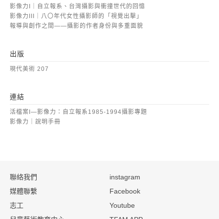
影像力I｜自立報系、台灣攝影與衝撞世代的回憶
影像力III｜八〇年代女性攝影師的「視覺出擊」
報導與創作之間——攝影的作者身份與多重面貌
出版
現代美術 207
連結
活檔案I—影像力：自立報系1985-1994攝影專題
影像力｜說明手冊
:::
聯絡我們
instagram
媒體聯繫
Facebook
志工
Youtube