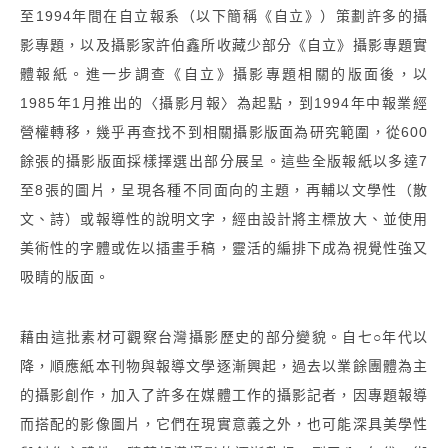
至1994年間在自立報系（以下簡稱《自立》）策劃許多的攝
影專題，以及攝影家許伯鑫所收藏少部分《自立》攝影專題實
體報紙。進一步調查《自立》攝影專題相關的版面後，以
1985年1月推出的〈攝影月報〉為起點，到1994年中報業經
營權轉移，幾乎再查找不到相關攝影版面為研究範圍，從600
餘張的攝影版面採樣擇選出部分展呈。這些全版報紙以多達7
至8張的圖片，呈現各種不同面向的主題，再輔以文學性（散
文、詩）或報導性的說明文字，經由設計將主標放大、並使用
美術性的字體或佐以插畫手稿，靈活的編排下成為視覺性強又
吸睛的版面。
藉由這批素材可觀察台灣攝影歷史的部分變貌。自七○年代以
降，順應紙本刊物與報導文學逐漸興起，過去以業餘團體為主
的攝影創作，加入了許多在媒體工作的攝影記者，因專題報導
而搭配的影像圖片，它們在現實意義之外，也可能深具美學性