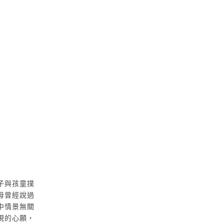
子與孩童撲
母曾經說過
中情景無關
現的心願，