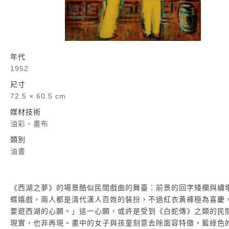
年代
1952
尺寸
72.5 × 60.5 cm
媒材技術
油彩、畫布
類別
油畫
《西湖之夢》的場景酷似民間戲曲的舞臺：前景的回字矮欄與繡
蝶嬉戲，兩人都是清代漢人百姓的裝扮，不過紅衣黃褲極為喜慶
要遊西湖的心願。」這一心願，或許是受到《白蛇傳》之類的民
現實，也非再現。畫中的女子與孩童刻意去除面容特徵，藍綠色