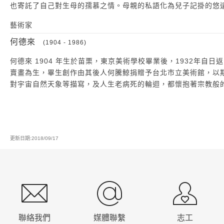
也寄託了自己對生母的孺慕之情。母親的私語化為兒子記掛的悠
藝術家
何德來
(1904 - 1986)
何德來 1904 年生於苗栗，東京美術學校畢業後，1932年
賣畫為生，畢生創作由其後人何騰鯨捐贈予台北市立美術館，以
對宇宙自然天象等描寫，及人生老病死的輪迴，都懷抱著宗教般
更新日期:2018/09/17
:::
聯絡我們
媒體聯繫
志工